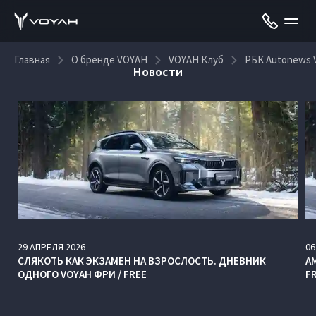
Главная
О бренде VOYAH
VOYAH Клуб
РБК Autonews
Новости
29
АПРЕЛЯ
2026
06
СЛЯКОТЬ КАК ЭКЗАМЕН НА ВЗРОСЛОСТЬ. ДНЕВНИК
А
ОДНОГО VOYAH ФРИ / FREE
F