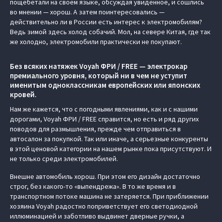
пощебетали на своем языке, обсуждая увиденное, и сошлись
во мнении — хорош. А затем поинтересовались —
действительно ли в России есть интерес к электромобилям?
Ведь зимой здесь холод собачий. Мол, на севере Китая, где так
же холодно, электромобили практически не покупают.
Без всяких натяжек Voyah ФРИ / FREE — электрокар
премиального уровня, который ни в чем не уступит
именитым одноклассникам европейских или японских
кровей.
Нам же кажется, что с погодными явлениями, как и с нашими
дорогами, Voyah ФРИ / FREE справится, но есть и ряд других
поводов для размышления, прежде чем отправиться в
автосалон за покупкой. Так или иначе, а серьезные конкуренты
в этой ценовой категории на нашем рынке пока присутствуют. И
не только среди электромобилей.
Внешне автомобиль хорош. При этом его дизайн достаточно
строг, без какого-то «выпендрежа». В то же время и в
транспортном потоке машина не затеряется. При приближении
хозяина Voyah радостно поприветствует его светодиодной
иллюминацией и заботливо выдвинет дверные ручки, а