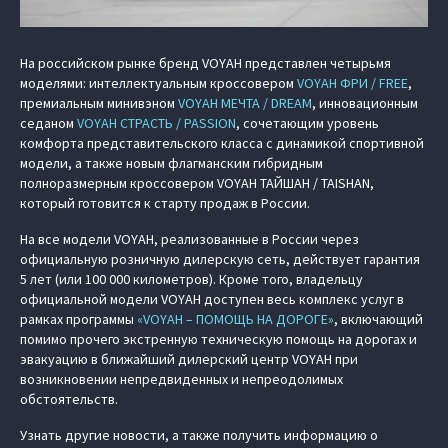
На российском рынке бренд VOYAH представлен четырьмя
моделями: интеллектуальным кроссовером
VOYAH ФРИ / FREE
,
премиальным минивэном
VOYAH МЕЧТА / DREAM
, инновационным
седаном
VOYAH СТРАСТЬ / PASSION
, сочетающим уровень
комфорта представительского класса с динамикой спортивной
модели, а также новым флагманским гибридным
полноразмерным кроссовером
VOYAH ТАЙШАН / TAISHAN
,
который готовится к старту продаж в России.
На все модели VOYAH, реализованные в России через
официальную розничную дилерскую сеть, действует гарантия
5 лет (или 100 000 километров). Кроме того, владельцу
официальной модели VOYAH доступен весь комплекс услуг в
рамках программы
«VOYAH – ПОМОЩЬ НА ДОРОГЕ»
, включающий
помимо прочего экстренную техническую помощь на дорогах и
эвакуацию в ближайший дилерский центр VOYAH при
возникновении непредвиденных и непреодолимых
обстоятельств.
Узнать другие новости, а также получить информацию о