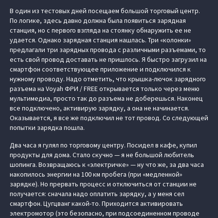
В один из тестовых дней посещаем большой торговый центр.
По логике, здесь давно должна была появиться зарядная
станция, но с первого взгляда на стоянку обнаружить ее не
удается. Однако зарядная станция нашлась. Три «колонки»
предлагали три зарядных провода с различными разъемами, то
есть свой провод доставать не пришлось. Я быстро загрузил на
смартфон соответствующее приложение и подключился к
нужному проводу. Надо отметить, что крышка-лючок зарядного
разъема на Voyah ФРИ / FREE открывается только через меню
мультимедиа, просто так до разъема не доберешься. Наконец
все подключено, активирую зарядку, а она не начинается.
Оказывается, я все же подключил не тот провод. Со следующей
попытки зарядка пошла.
Два часа я гулял по торговому центру. Посидел в кафе, купил
продукты для дома. Стало скучно — я не большой любитель
шопинга. Возвращаюсь к «электричке» — ну что же, за два часа
накопилось энергии на 100 км пробега (при «медленной»
зарядке). Но прервать процесс и отключиться от станции не
получается: сначала надо оплатить зарядку, а у меня сел
смартфон. Цугцванг какой-то. Приходится активировать
электромотор (это безопасно, при подсоединенном проводе