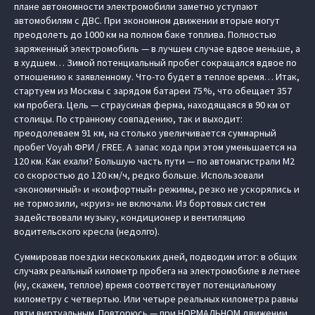
плане автономности электромобили заметно уступают
автомобилям с ДВС. При экономном движении вторые могут
преодолеть до 1000 км на полном баке топлива. Полностью
заряженный электромобиль — в лучшем случае вдвое меньше, а
в худшем… Зимой потенциальный пробег сокращался вдвое по
отношению к заявленному. Что-то будет в теплое время… Итак,
стартуем из Москвы с зарядом батареи 75 %, что обещает 357
км пробега. Цель — страусиная ферма, находящаяся в 90 км от
столицы. По странному совпадению, так и выходит:
преодолеваем 91 км, на столько увеличивается суммарный
пробег Voyah ФРИ / FREE. А запас хода при этом уменьшается на
120 км. Как ехали? Большую часть пути — по автомагистрали М2
со скоростью до 120 км/ч, редко больше. Использовали
«экономичный» и «комфортный» режимы, резко не ускорялись и
не тормозили, «круиз» не включали. Из бортовых систем
задействовали музыку, кондиционер и вентиляцию
водительского кресла (недолго).
Суммировав поездки нескольких дней, подводим итог: в общих
случаях реальный километр пробега на электромобиле в летнее
(ну, скажем, теплое) время соответствует потенциальному
километру с четвертью. Или четыре реальных километра равны
пяти виртуальным. Повторюсь — при НОРМАЛЬНОМ движении,