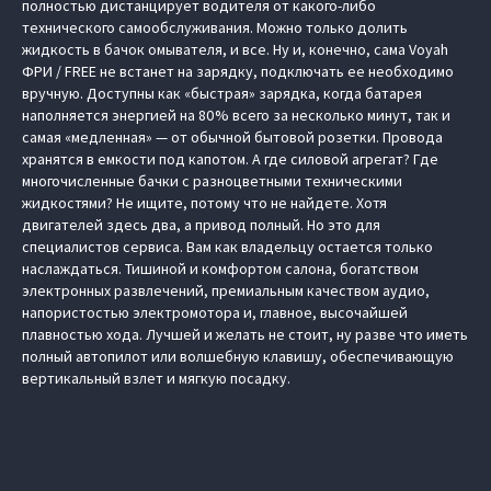
полностью дистанцирует водителя от какого-либо
технического самообслуживания. Можно только долить
жидкость в бачок омывателя, и все. Ну и, конечно, сама Voyah
ФРИ / FREE не встанет на зарядку, подключать ее необходимо
вручную. Доступны как «быстрая» зарядка, когда батарея
наполняется энергией на 80 % всего за несколько минут, так и
самая «медленная» — от обычной бытовой розетки. Провода
хранятся в емкости под капотом. А где силовой агрегат? Где
многочисленные бачки с разноцветными техническими
жидкостями? Не ищите, потому что не найдете. Хотя
двигателей здесь два, а привод полный. Но это для
специалистов сервиса. Вам как владельцу остается только
наслаждаться. Тишиной и комфортом салона, богатством
электронных развлечений, премиальным качеством аудио,
напористостью электромотора и, главное, высочайшей
плавностью хода. Лучшей и желать не стоит, ну разве что иметь
полный автопилот или волшебную клавишу, обеспечивающую
вертикальный взлет и мягкую посадку.