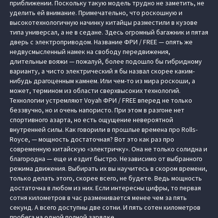
приближении. Поскольку такую модель трудно не заметить, не
уделить ей внимание. Примечательно, что роскошную и
высокотехнологичную начинку китайцы разместили в кузове
типа универсал, а не в седане. Здесь огромный багажник и пятая
дверь с электроприводом. Название ФРИ / FREE — опять же
недвусмысленный намек на свободу передвижения,
длительные вояжи — пожалуй, более подошло бы гибридному
варианту, а чисто электрический я бы назвал скорее каким-
нибудь драгоценным камнем. Или чем-то из мира роскоши, а
может, термином из области сверхвысоких технологий.
Технологии устремляют Voyah ФРИ / FREE вперед не только
беззвучно, но и очень напористо. При этом в разгоне нет
спортивного азарта, но есть ощущение невероятной
внутренней силы. Как говорили в прошлые времена про Rolls-
Royce, — мощность достаточная? Вот это как раз про
современную китайскую «электричку». Она не только солидна и
благородна — еще и ездит быстро. Независимо от выбранного
режима движения. Выбирать их вы научитесь в скором времени,
только делать этого, скорее всего, не будете. Ведь мощность
достаточна в любом из них. Если интересны цифры, то первая
сотня километров в час разменивается менее чем за пять
секунд. А всего доступны две сотни. И пять сотен километров
пробега на одной полной зарядке.