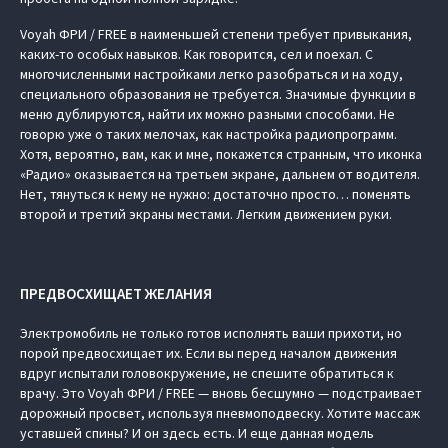
Voyah ФРИ / FREE в наименьшей степени требует привыкания,
каких-то особых навыков. Как говорится, сел и поехал. С
многочисленными настройками легко разобраться и на ходу,
специального образования не требуется. Значимые функции в
меню дублируются, найти их можно разными способами. Не
говорю уже о таких мелочах, как настройка радиопрограмм.
Хотя, вероятно, вам, как и мне, покажется странным, что иконка
«Радио» оказывается на третьем экране, дальнем от водителя.
Нет, тянуться к нему не нужно: достаточно просто… поменять
второй и третий экраны местами. Легким движением руки.
ПРЕДВОСХИЩАЕТ ЖЕЛАНИЯ
Электромобиль не только готов исполнять ваши прихоти, но
порой предвосхищает их. Если вы перед началом движения
вдруг испытали головокружение, не спешите обратиться к
врачу. Это Voyah ФРИ / FREE — вновь бесшумно — подстраивает
дорожный просвет, используя пневмоподвеску. Хотите массаж
уставшей спины? И он здесь есть. И еще данная модель