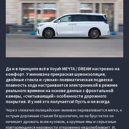
Да и в принципе всё в Voyah МЕЧТА / DREAM настроено на
комфорт. У минивэна прекрасная шумоизоляция,
двойные стекла и «умная» пневматическая подвеска:
плавность хода настраивается электроникой в режиме
реального времени на основе данных с фронтальной
камеры, «считывающей» особенности дорожного
покрытия. И у неё это получается! Пусть и не всегда.
Через «лежачих полицейских» минивэн переваливается мягко, к
острым дорожным стыкам безразличен, но на брусчатке он
начинает дрожать всем кузовом, а крупные ямы и серьезные
повторяющиеся неровности откровенно недолюбливает. И,