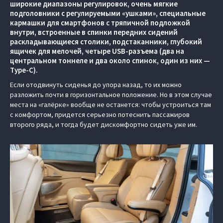
широкие диапазоны регулировок, очень мягкие
подголовники с регулируемыми «ушками», специальные
кармашки для смартфонов с тряпичной подложкой
внутри, встроенные в спинки передних сидений
раскладывающиеся столики, подстаканники, глубокий
ящичек для мелочей, четыре USB-разъема (два на
центральном тоннеле и два около спинок, один из них —
Type-C).
Если отодвинуть сиденья до упора назад, то их можно
разложить почти в горизонтальное положение. Но в этом случае
места на «галёрке» вообще не останется: чтобы устроиться там
с комфортом, придется серьезно потеснить пассажиров
второго ряда, и тогда будет дискомфортно сидеть уже им.