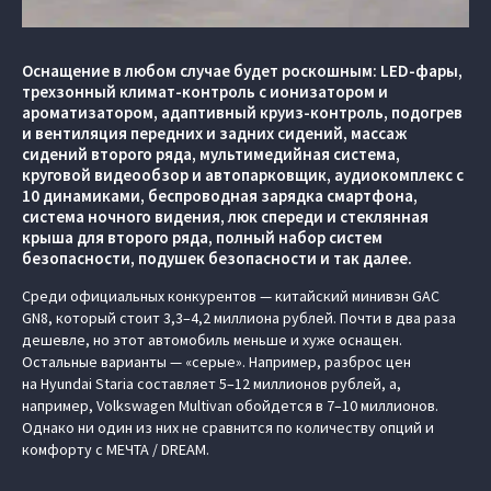
Оснащение в любом случае будет роскошным: LED-фары,
трехзонный климат-контроль с ионизатором и
ароматизатором, адаптивный круиз-контроль, подогрев
и вентиляция передних и задних сидений, массаж
сидений второго ряда, мультимедийная система,
круговой видеообзор и автопарковщик, аудиокомплекс с
10 динамиками, беспроводная зарядка смартфона,
система ночного видения, люк спереди и стеклянная
крыша для второго ряда, полный набор систем
безопасности, подушек безопасности и так далее.
Среди официальных конкурентов — китайский минивэн GAC
GN8, который стоит 3,3–4,2 миллиона рублей. Почти в два раза
дешевле, но этот автомобиль меньше и хуже оснащен.
Остальные варианты — «серые». Например, разброс цен
на Hyundai Staria составляет 5–12 миллионов рублей, а,
например, Volkswagen Multivan обойдется в 7–10 миллионов.
Однако ни один из них не сравнится по количеству опций и
комфорту с МЕЧТА / DREAM.