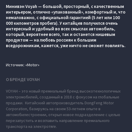
Минивэн Voyah — большой, просторный, с качественным
интерьером, отлично «упакованный», комфортный и, что
немаловажно, с официальной гарантией (5 лет или 100
000 километров пробега). У китайцев получился очень
интересный и удобный во всех смыслах автомобиль,
который, вероятнее всего, так и останется нишевым
продуктом — на любовь россиян к большим
вседорожникам, кажется, уже ничто не сможет повлиять.
Источник: «Motor»
О БРЕНДЕ VOYAH
VOYAH – это новый премиальный бренд высокотехнологичных
электромобилей, созданный в 2018 с фокусом на глобальные
продажи. Китайский автопроизводитель DongFeng Motor
Corporation, базируясь на своем 53-летнем опыте в
автомобилестроении, открыл новое подразделение с целью
перезапустить и возглавить направление премиального
транспорта на электротяге.