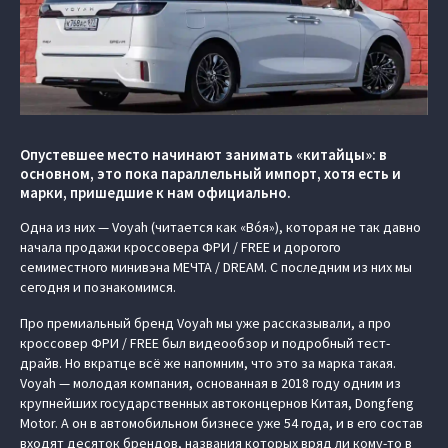
Опустевшее место начинают занимать «китайцы»: в
основном, это пока параллельный импорт, хотя есть и
марки, пришедшие к нам официально.
Одна из них — Voyah (читается как «Вóя»), которая не так давно
начала продажи кроссовера ФРИ / FREE и дорогого
семиместного минивэна МЕЧТА / DREAM. С последним из них мы
сегодня и познакомимся.
Про премиальный бренд Voyah мы уже рассказывали, а про
кроссовер ФРИ / FREE был видеообзор и подробный тест-
драйв. Но вкратце всё же напомним, что это за марка такая.
Voyah — молодая компания, основанная в 2018 году одним из
крупнейших государственных автоконцернов Китая, Dongfeng
Motor. А он в автомобильном бизнесе уже 54 года, и в его состав
входят десяток брендов, названия которых вряд ли кому-то в