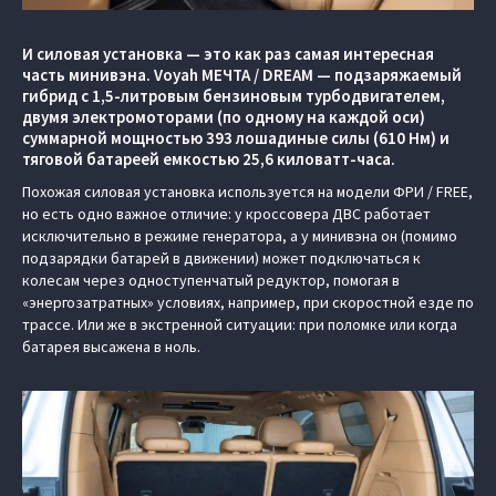
И силовая установка — это как раз самая интересная
часть минивэна. Voyah МЕЧТА / DREAM — подзаряжаемый
гибрид с 1,5-литровым бензиновым турбодвигателем,
двумя электромоторами (по одному на каждой оси)
суммарной мощностью 393 лошадиные силы (610 Нм) и
тяговой батареей емкостью 25,6 киловатт-часа.
Похожая силовая установка используется на модели ФРИ / FREE,
но есть одно важное отличие: у кроссовера ДВС работает
исключительно в режиме генератора, а у минивэна он (помимо
подзарядки батарей в движении) может подключаться к
колесам через одноступенчатый редуктор, помогая в
«энергозатратных» условиях, например, при скоростной езде по
трассе. Или же в экстренной ситуации: при поломке или когда
батарея высажена в ноль.