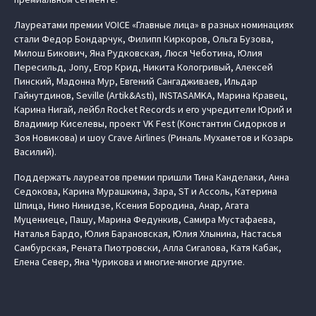
Лауреатами премии VOICE «Главные лица» в разных номинациях
стали Федор Бондарчук, Филипп Киркоров, Ольга Бузова,
Милош Бикович, Яна Рудковская, Люся Чеботина, Юлия
Пересильд, Jony, Егор Крид, Никита Кологривый, Алексей
Пинский, Мадонна Мур, Евгений Сангадживаев, Ильдар
Гайнутдинов, Seville (Artik&Asti), INSTASAMKA, Марина Кравец,
Карина Нигай, лейбл Rocket Records и его учредители Юрий и
Владимир Киселевы, проект VK Fest (Константин Сидорков и
Зоя Новикова) и шоу Crave Airlines (Риналь Мухаметов и Козарь
Василий).
Поддержать лауреатов премии пришли Тина Канделаки, Анна
Седокова, Карина Мурашкина, Зара, ST и Ассоль, Катерина
Шпица, Нино Нинидзе, Ксения Бородина, Анар, Агата
Муцениеце, Пашу, Марина Федункив, Самира Мустафаева,
Наталья Бардо, Юлия Барановская, Юлия Хлынина, Настасья
Самбурская, Рената Пиотровски, Алла Сигалова, Катя Кабак,
Елена Север, Яна Чурикова и многие-многие другие.