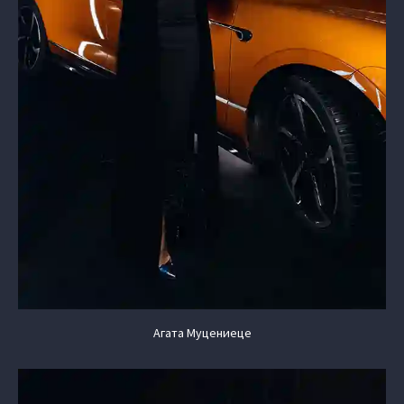
Агата Муцениеце