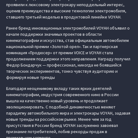
проявили к люксовому электрокару неподдельный интерес,
оценив преимущества и высокие технологии электромобиля,
ставшего третьей моделью в продуктовой линейке VOYAH.
Ранее бренд инновационных электромобилей VOYAH объявил о
начале поддержки значимых проектов в области
кинематографии и искусства, став официальным автомобилем
национальной премии «Золотой орел». Так и партнерская
номинация «Продюсер» от премии VOICE и VOYAH стала
продолжением поддержки этого направления. Награду получил
Федор Бондарчук — профессионал, никогда не боявшийся
творческих экспериментов, тонко чувствуя аудиторию и
формируя новые тренды
Благодаря неоценимому вкладу таких ярких деятелей
кинематографии, индустрия современного кино в России
вышла на качественно новый уровень и продолжает
эволюционировать. С подобной динамичностью меняют
парадигму автомобильного мира и электрокары VOYAH, задавая
новые тренды на российском рынке. Менее чем за год
присутствия в России бренд VOYAH заслуженно завоевал
признание потребителей, побив рекорды продаж в
премиальном сегменте.