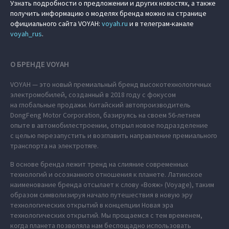
Узнать подробности о предложении и других новостях, а также
получить информацию о моделях бренда можно на странице
официального сайта VOYAH:
voyah.ru
и в телеграм-канале
voyah_rus
.
О БРЕНДЕ VOYAH
VOYAH — это новый премиальный бренд высокотехнологичных
электромобилей, созданный в 2018 году с фокусом
на глобальные продажи. Китайский автопроизводитель
DongFeng Motor Corporation, базируясь на своем 56-летнем
опыте в автомобилестроении, открыл новое подразделение
с целью перезапустить и возглавить направление премиального
транспорта на электротяге.
В основе бренда лежит тренд на слияние современных
технологий и осознанного отношения к планете. Латинское
наименование бренда отсылает к слову «Вояж» (Voyage), таким
образом символизируя начало путешествия в новую эру
технологических открытий в концепции Новая эра
технологических открытий. Мы прощаемся с тем временем,
когда планета позволяла нам беспощадно использовать