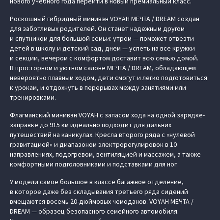
нового учебного года перейти в новый премиальный класс.
Роскошный гибридный минивэн VOYAH МЕЧТА / DREAM создан
для заботливых родителей. Он станет надежным другом
и спутником для большой семьи: утром — поможет отвезти
детей в школу и детский сад, днем — успеть на все кружки
и секции, вечером с комфортом доставит всю семью домой.
В просторном и уютном салоне МЕЧТА / DREAM, обладающем
невероятно плавным ходом, дети смогут и легко подготовиться
к урокам, и отдохнуть в перерывах между занятиями или
тренировками.
Флагманский минивэн VOYAH с запасом хода на одной зарядке-
заправке до 915 км идеально подходит для дальних
путешествий на каникулах. Кресла второго ряда с «нулевой
гравитацией» и диапазоном электрорегулировок в 10
направлениях, подогревом, вентиляцией и массажем, а также
комфортными подголовниками и подставками для ног.
У модели самое большое в классе багажное отделение,
в которое даже без складывания третьего ряда сидений
вмещаются восемь 20-дюймовых чемоданов. VOYAH МЕЧТА /
DREAM — образец безопасного семейного автомобиля.