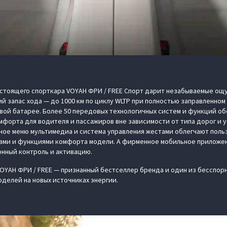
тоящего спорткара VOYAH ФРИ / FREE Спорт дарит незабываемые ощ
 запас хода — до 1000 км по циклу WLTP при полностью заправленном
вой батарее. Более 50 передовых технологичных систем и функций о
мфорта для водителя и пассажиров вне зависимости от типа дорог и 
ое меню мультимедиа и система управления жестами облегчают поль
ами и функциями комфорта модели. А фирменное мобильное приложе
нный контроль и активацию.
OYAH ФРИ / FREE — признанный бестселлер бренда и один из бесспор
оделей на новых источниках энергии.