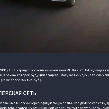
РИ / FREE наряду с роскошным минивэном МЕЧТА / DREAM подпадает 
я, в рамках которой будущий владелец получает скидку на покупку г
но не более 925 тыс. руб.).
ЛЕРСКАЯ СЕТЬ
изованные в России через официальную розничную дилерскую сеть, д
Кроме того, владельцу официальной модели VOYAH доступен весь компл