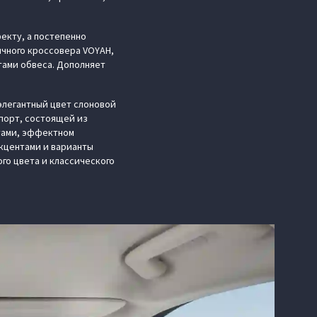
екту, а постепенно
ичного кроссовера VOYAH,
тами обвеса. Дополняет
элегантный цвет слоновой
порт, состоящей из
тами, эффектном
акцентами и варианты
го цвета и классического