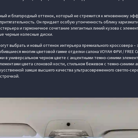
ый и благородный оттенок, который не стремится к мгновенному эфф
 притягательность. Он придает особую утонченность облику харизмат
кстерьера и гармоничное сочетание элегантных линий кузова с элемен
ые черные колесные диски.
огут выбрать и новый оттенок интерьера премиального кроссовера – 
юбившиеся многим цветовой гамме отделки салона VOYAH ФРИ / FREE С
жи в универсальном черном цвете с акцентными темно-синими элемен
лементами цвета слоновой кости, стильном бежевом с темно-синими 
кусственной замше высшего качества ультрасовременного светло-серо
острочкой.