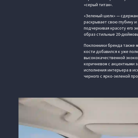
«серый титан».
«Зеленый шелк» — сдержанн
раскрывает свою глубину и
подчеркивая красоту его э
образ стильные 20-дюймов
Поклонники бренда также м
кости добавился к уже пол
высококачественной экоко
коричневом с акцентными э
исполнения интерьера в ис
черного с ярко-зеленой пр