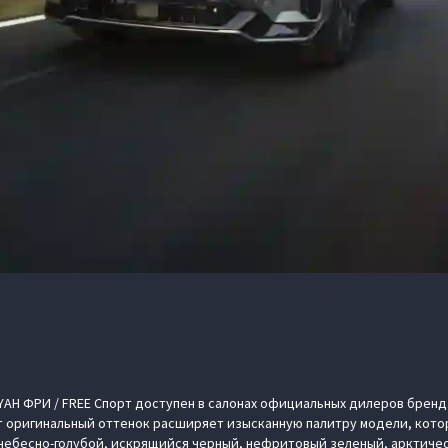
AH ФРИ / FREE Спорт доступен в салонах официальных дилеров бренд
т оригинальный оттенок расширяет изысканную палитру модели, котор
 небесно-голубой, искрящийся черный, нефритовый зеленый, арктиче