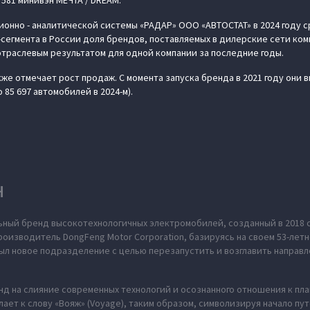
 581 минивэн МЕЧТА / DREAM.
онно - аналитической системы «РАДАР» ООО «АВТОСТАТ» в 2024 году 
сегмента в России доля брендов, поставляемых в дилерские сети ком
отраслевым результатом для одной компании за последние годы.
же отмечает рост продаж. С момента запуска бренда в 2021 году они в
о 85 697 автомобилей в 2024-м).
H
ьный бренд высокотехнологичных электромобилей, созданный в 2018 
оизводитель DongFeng Motor Corporation, базируясь на своем 53-летн
л новое подразделение с целью перезапустить и возглавить направл
нд на слияние современных технологий и осознанного отношения к пл
ает к слову «Вояж» (Voyage), таким образом, символизируя начало пу