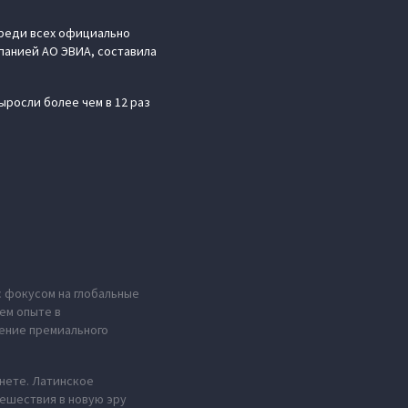
среди всех официально
панией АО ЭВИА, составила
ыросли более чем в 12 раз
с фокусом на глобальные
ем опыте в
ение премиального
анете. Латинское
тешествия в новую эру