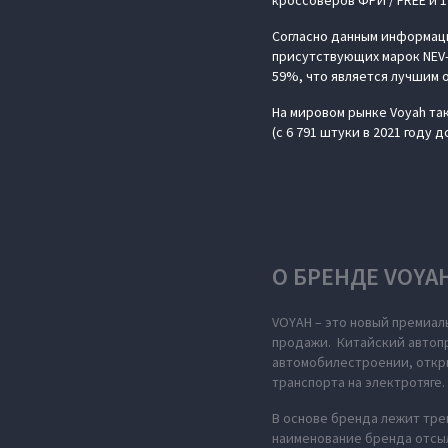
кроссоверов ФРИ / FREE и 1
Согласно данным информаци
присутствующих марок NEV-
59%, что является лучшим 
На мировом рынке Voyah так
(с 6 791 штуки в 2021 году д
О БРЕНДЕ VOYA
VOYAH – это новый премиал
продажи. Китайский автопр
автомобилестроении, откры
транспорта на электротяге.
В основе бренда лежит тре
наименование бренда отсыл