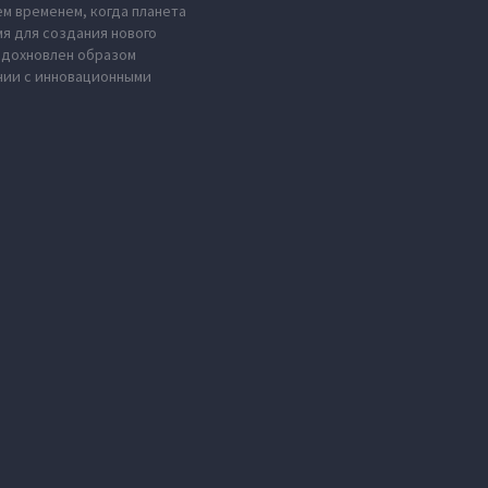
м временем, когда планета
мя для создания нового
 вдохновлен образом
нии с инновационными