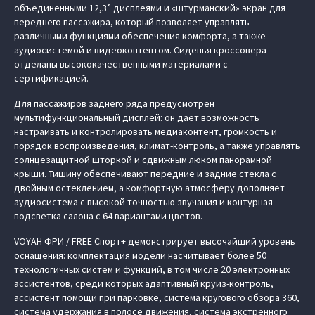
объединенными 12,3” дисплеями и «штурманский» экран для
переднего пассажира, который позволяет управлять
различными функциями обеспечения комфорта, а также
аудиосистемой и видеоконтентом. Сиденья кроссовера
отделаны высококачественными материалами с
сертификацией.
Для пассажиров заднего ряда предусмотрен
мультифункциональный дисплей: он дает возможность
настраивать и контролировать медиаконтент, громкость и
порядок воспроизведения, климат-контроль, а также управлять
солнцезащитной шторкой и сдвижным люком панорамной
крыши. Тишину обеспечивают передние и задние стекла с
двойным остеклением, а комфортную атмосферу дополняет
аудиосистема с высокой точностью звучания и контурная
подсветка салона с 64 вариантами цветов.
VOYAH ФРИ / FREE Спорт+ демонстрирует высочайший уровень
оснащения: комплектация модели насчитывает более 50
технологичных систем и функций, в том числе 20 электронных
ассистентов, среди которых адаптивный круиз-контроль,
ассистент помощи при парковке, система кругового обзора 360,
система удержания в полосе движения, система экстренного