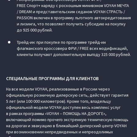
FREE Спорт+ наряду с роскошным минивэном VOYAH МЕЧТА
/ DREAM и представительским седаном VOYAH СТРАСТЬ /
PASSION включен в программу льготного автокредитования
и лизинга, что позволяет получить субсидию на покупку
до 925 000 рублей.
Трейд-ин: при покупке по программе трейд-ин
флагманского кроссовера ФРИ / FREE всех модификаций,
клиенты получают дополнительную выгоду 325 000 рублей.
СПЕЦИАЛЬНЫЕ ПРОГРАММЫ ДЛЯ КЛИЕНТОВ
На все модели VOYAH, реализованные в России через
официальную розничную дилерскую сеть, действует гарантия
5 лет (или 100 000 километров). Кроме того, владельцу
официальной модели VOYAH доступен весь комплекс услуг
в рамках программы «VOYAH – ПОМОЩЬ НА ДОРОГЕ»,
включающий помимо прочего экстренную техническую помощь
на дорогах и эвакуацию в ближайший дилерский центр VOYAH
при возникновении непредвиденных и непреодолимых