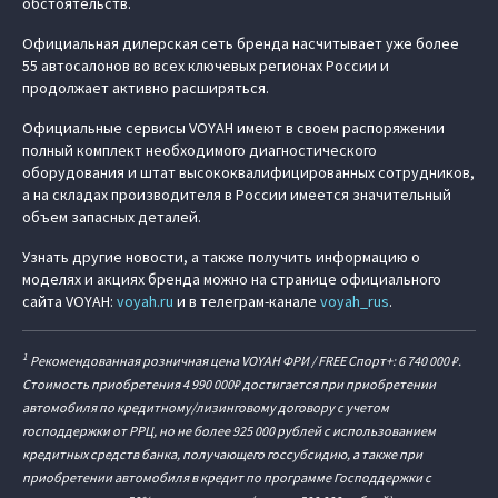
обстоятельств.
Официальная дилерская сеть бренда насчитывает уже более
55 автосалонов во всех ключевых регионах России и
продолжает активно расширяться.
Официальные сервисы VOYAH имеют в своем распоряжении
полный комплект необходимого диагностического
оборудования и штат высококвалифицированных сотрудников,
а на складах производителя в России имеется значительный
объем запасных деталей.
Узнать другие новости, а также получить информацию о
моделях и акциях бренда можно на странице официального
сайта VOYAH:
voyah.ru
и в телеграм-канале
voyah_rus
.
1
Рекомендованная розничная цена VOYAH ФРИ / FREE Спорт+: 6 740 000 ₽.
Стоимость приобретения 4 990 000₽ достигается при приобретении
автомобиля по кредитному/лизинговому договору с учетом
господдержки от РРЦ, но не более 925 000 рублей с использованием
кредитных средств банка, получающего госсубсидию, а также при
приобретении автомобиля в кредит по программе Господдержки с