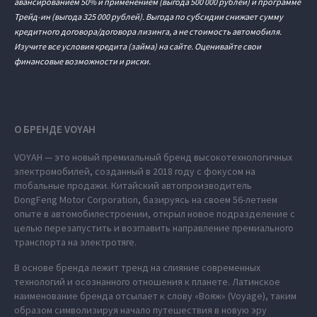
авансированием 50% и применением (выгода 500 000 рублей) и программе
Трейд-ин (выгода 325 000 рублей). Выгода по субсидии снижает сумму
кредитного договора/договора лизинга, а не стоимость автомобиля.
Изучите все условия кредита (займа) на сайте. Оценивайте свои
финансовые возможности и риски.
О БРЕНДЕ VOYAH
VOYAH — это новый премиальный бренд высокотехнологичных
электромобилей, созданный в 2018 году с фокусом на
глобальные продажи. Китайский автопроизводитель
DongFeng Motor Corporation, базируясь на своем 56-летнем
опыте в автомобилестроении, открыл новое подразделение с
целью перезапустить и возглавить направление премиального
транспорта на электротяге.
В основе бренда лежит тренд на слияние современных
технологий и осознанного отношения к планете. Латинское
наименование бренда отсылает к слову «Вояж» (Voyage), таким
образом символизируя начало путешествия в новую эру