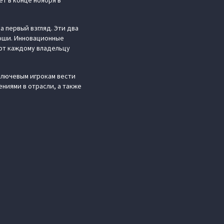
т в конце ноября в
 первый взгляд. Эти два
коши. Инновационные
ют каждому владельцу
ключевым игрокам вести
ениями в отрасли, а также