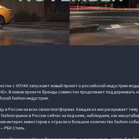
местно с VOYAH запускают новый проект о российской индустрии моды
НО». В новом проекте бренды совместно продолжают поддерживать н
йской fashion-индустрии.
ду в России на всех своих платформах. Каждая из них раскрывает тем
о fashion-рынок в России сейчас на подъеме, наблюдаем, как масшта
аем интерес инвесторов к отрасли и большое количество fashion-соб
— РБК Стиль.