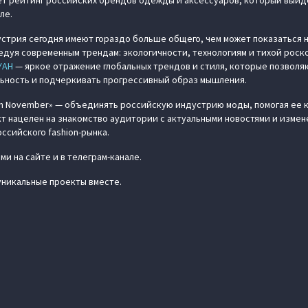
т рейтинг российских брендов одежды и аксессуаров, который выйде
ле.
стрия сегодня имеют гораздо больше общего, чем может показаться на
ледуя современным трендам: экологичности, технологиям и тихой рос
YAH
— яркое отражение глобальных трендов и стиля, которые позволя
ьность и подчеркивать прогрессивный образ мышления.
on November» — объединять российскую индустрию моды, помогая ее 
кт нацелен на знакомство аудитории с актуальными новостями и измен
ссийского fashion-рынка.
и на сайте и в телеграм-канале.
никальные проекты вместе.