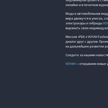
Хедлайнером проекта стане
онлайне и в печатном журна
Мода и автомобильная инду
мира движутся в унисон, с
электрокары и гибриды
VO
выражать свою индивидуал
Миссия «РБК x VOYAH Fashi
диалог друг с другом. Прое
на дальнейшее развитие ро
Следите за нашими новостям
VOYAH
— открываем новые у