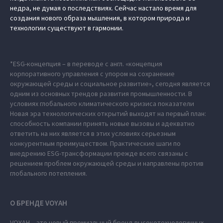
недра, не думая о последствиях. Сейчас настало время для
создания нового образа мышления, в котором природа и
технологии существуют в гармонии.
*ESG-концепция – в переводе с англ. «концепция
корпоративного управления с упором на сохранение
окружающей среды и социальное развитие», сегодня является
одним из основных трендов развития промышленности. В
условиях глобального климатического кризиса показатели
Новая эра технологических открытий выходят на первый план:
способность компании принять новые вызовы и адекватно
ответить на них является в этих условиях серьезным
конкурентным преимуществом. Практические шаги по
внедрению ESG-трансформации прежде всего связаны с
решением проблем окружающей среды и направлены против
глобального потепления.
О БРЕНДЕ VOYAH
VOYAH – это новый премиальный бренд высокотехнологичных