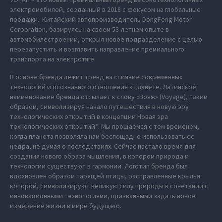
электромобилей, созданный в 2018 с фокусом на глобальные
продажи. Китайский автопроизводитель DongFeng Motor
Corporation, базируясь на своем 53-летнем опыте в
автомобилестроении, открыл новое подразделение с целью
перезапустить и возглавить направление премиального
транспорта на электротяге.
В основе бренда лежит тренд на слияние современных
технологий и осознанного отношения к планете. Латинское
наименование бренда отсылает к слову «Вояж» (Voyage), таким
образом, символизируя начало путешествия в новую эру
технологических открытий в концепции Новая эра
технологических открытий*. Мы прощаемся с тем временем,
когда планета позволяла нам беспощадно использовать ее
недра, не думая о последствиях. Сейчас настало время для
создания нового образа мышления, в котором природа и
технологии существуют в гармонии. Логотип бренда был
вдохновлен образом парящей птицы, расправленные крылья
которой, символизируют великую силу природы в сочетании с
инновационными технологиями, призванными задать новое
измерение жизни в мире будущего.