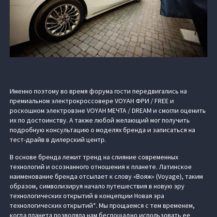
Именно поэтому во время форума гости передвигались на
премиальном электрокроссовере VOYAH ФРИ / FREE и
роскошном электровэне VOYAH МЕЧТА / DREAM и смогли оценить
их по достоинству. А также любой желающий мог получить
подробную консультацию о моделях бренда и записаться на
тест-драйв в дилерский центр.
В основе бренда лежит тренд на слияние современных
технологий и осознанного отношения к планете. Латинское
наименование бренда отсылает к слову «Вояж» (Voyage), таким
образом, символизируя начало путешествия в новую эру
технологических открытий в концепции Новая эра
технологических открытий*. Мы прощаемся с тем временем,
когда планета позволяла нам беспощадно использовать ее